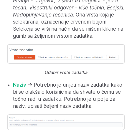
Pitanje - odgovor
,
Višestruki odgovor - jedan
točan
,
Višestruki odgovor - više točnih
,
Esejski
,
Nadopunjavanje rečenica
. Ona vrsta koja je
selektirana, označena je crvenom bojom.
Selekcija se vrši na način da se mišom klikne na
gumb sa željenom vrstom zadatka.
Odabir vrste zadatka
Naziv
-> Potrebno je unijeti naziv zadatka kako
bi se olakšalo korisnicima da shvate o čemu se
točno radi u zadatku. Potrebno je u polje za
naziv, upisati željeni naziv zadatka.